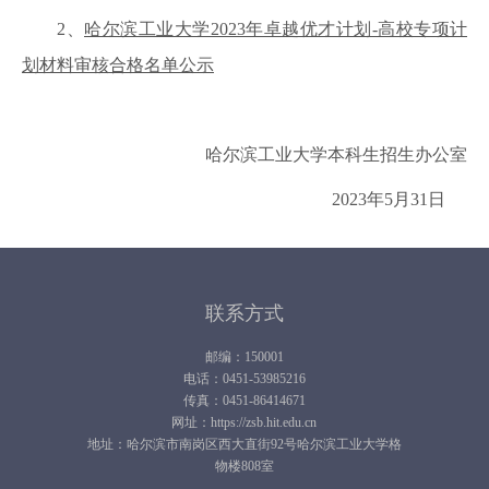
2、
哈尔滨工业大学2023年卓越优才计划-高校专项计
划材料审核合格名单公示
哈尔滨工业大学本科生招生办公室
2023年5月31日
联系方式
邮编：150001
电话：0451-53985216
传真：0451-86414671
网址：https://zsb.hit.edu.cn
地址：哈尔滨市南岗区西大直街92号哈尔滨工业大学格
物楼808室